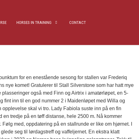
RSE
HORSES IN TRAINING
CONTACT
punktum for en enestående sesong for stallen var Frederiq
ns nye komet! Gratulerer til Stall Silverstone som har hatt mye
e plasseringer også med Finn og Airtrix i amatørløpet, en 5-
g fint inn til en god nummer 2 i Maidenløpet med Willa og
 opplevelse skal vi tro. Lady Fabiola suste inn på en fin
d en tredje på en tøff distanse, hele 2500 m. Nå kommer
 Følg med, oppdatering på en stallrunde er like om hjørnet. I
lede seg til lørdagstreff og vaffeljernet. En ekstra klatt