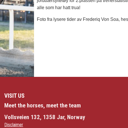
jordbærsyltetøy for 2.plassen på trenerstatis
alle som har hatt trua!
Foto fra lysere tider av Frederiq Von Soa, h
VISIT US
Meet the horses, meet the team
Vollsveien 132, 1358 Jar, Norway
Disclaimer