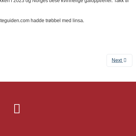
tikken i 2023 og Norges bese kvinnelige galopptrener. Takk til
esteguiden.com hadde trøbbel med linsa.
Next