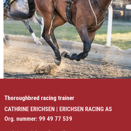
Thoroughbred racing trainer
CATHRINE ERICHSEN | ERICHSEN RACING AS
Org. nummer: 99 49 77 539