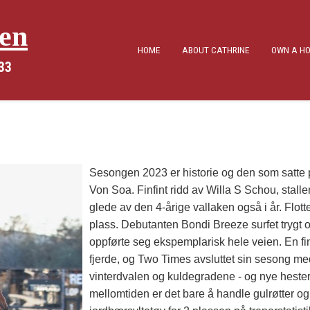
sen
HOME
ABOUT CATHRINE
OWN A HO
833
Sesongen 2023 er historie og den som satte 
Von Soa. Finfint ridd av Willa S Schou, stalle
glede av den 4-årige vallaken også i år. Flott
plass. Debutanten Bondi Breeze surfet trygt o
oppførte seg ekspemplarisk hele veien. En fin
fjerde, og Two Times avsluttet sin sesong me
vinterdvalen og kuldegradene - og nye hester.
mellomtiden er det bare å handle gulrøtter og g